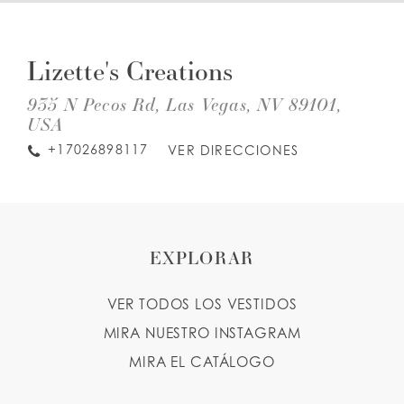
DIS
TO
LISTA DE DESEOS
LIZE
Lizette's Creations
CRE
IN
MIL
935 N Pecos Rd, Las Vegas, NV 89101,
ESPAÑOL
INGLES
USA
+17026898117
VER DIRECCIONES
EXPLORAR
VER TODOS LOS VESTIDOS
MIRA NUESTRO INSTAGRAM
MIRA EL CATÁLOGO