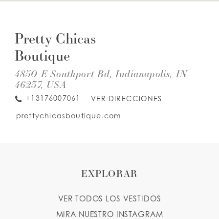
DIS
TO
LISTA DE DESEOS
PRE
Pretty Chicas
CH
BOU
Boutique
IN
ESPAÑOL
INGLES
MIL
4850 E Southport Rd, Indianapolis, IN
46237, USA
+13176007061
VER DIRECCIONES
prettychicasboutique.com
EXPLORAR
VER TODOS LOS VESTIDOS
MIRA NUESTRO INSTAGRAM