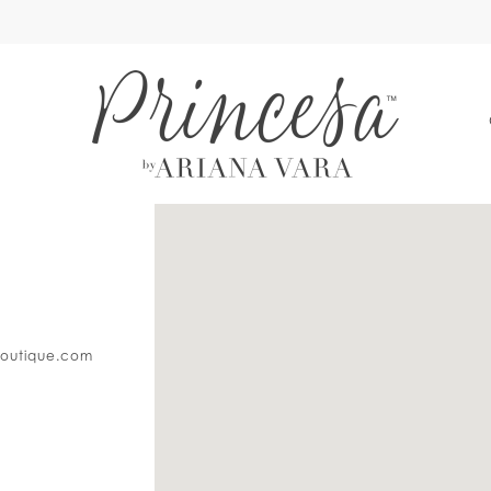
A
DISTANCE
TO
ULTIMATE
FASHIONS
II"
boutique.com
IN
MILES