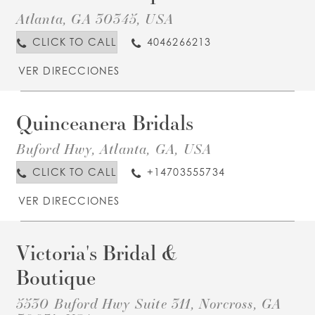
I
Atlanta, GA 30345, USA
B
I
M
CLICK TO CALL
4046266213
VER DIRECCIONES
Quinceanera Bridals
D
T
Buford Hwy, Atlanta, GA, USA
B
I
M
CLICK TO CALL
+14703555734
VER DIRECCIONES
Victoria's Bridal &
D
T
V
Boutique
B
5530 Buford Hwy Suite 311, Norcross, GA
B
I