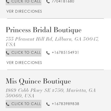
CLICK TO CALL
7704181680
VER DIRECCIONES
Princess Bridal Boutique
D
T
P
733 Pleasant Hill Rd, Lilburn, GA 30047,
B
B
USA
I
M
CLICK TO CALL
+16785154931
VER DIRECCIONES
Mis Quince Boutique
D
T
M
1869 Cobb Pkwy SE #750, Marietta, GA
Q
B
30060, USA
I
M
CLICK TO CALL
+16783989838