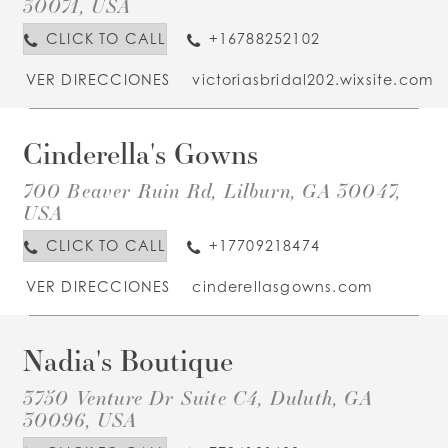
30071, USA
M
CLICK TO CALL
+16788252102
VER DIRECCIONES
victoriasbridal202.wixsite.com
Cinderella's Gowns
D
T
C
700 Beaver Ruin Rd, Lilburn, GA 30047,
I
USA
M
CLICK TO CALL
+17709218474
VER DIRECCIONES
cinderellasgowns.com
Nadia's Boutique
D
T
N
3750 Venture Dr Suite C4, Duluth, GA
B
I
30096, USA
M