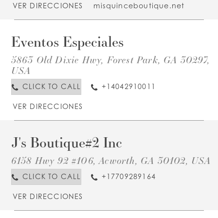
VER DIRECCIONES
misquinceboutique.net
Eventos Especiales
D
T
E
5863 Old Dixie Hwy, Forest Park, GA 30297,
E
I
USA
M
CLICK TO CALL
+14042910011
VER DIRECCIONES
J's Boutique#2 Inc
D
T
J
6158 Hwy 92 #106, Acworth, GA 30102, USA
B
I
I
CLICK TO CALL
+17709289164
M
VER DIRECCIONES