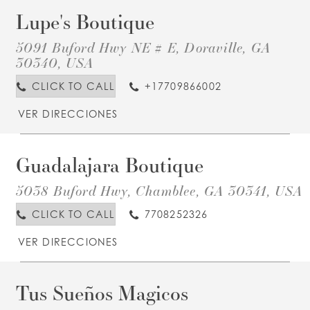
Lupe's Boutique
D
T
L
5091 Buford Hwy NE # E, Doraville, GA
B
I
30340, USA
M
CLICK TO CALL
+17709866002
VER DIRECCIONES
Guadalajara Boutique
D
T
5038 Buford Hwy, Chamblee, GA 30341, USA
B
I
M
CLICK TO CALL
7708252326
VER DIRECCIONES
Tus Sueños Magicos
D
T
T