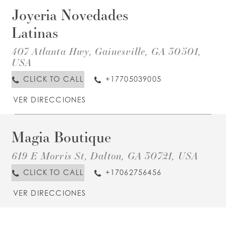
Joyeria Novedades
D
T
J
Latinas
L
407 Atlanta Hwy, Gainesville, GA 30501,
I
M
USA
CLICK TO CALL
+17705039005
VER DIRECCIONES
Magia Boutique
D
T
619 E Morris St, Dalton, GA 30721, USA
B
I
M
CLICK TO CALL
+17062756456
VER DIRECCIONES