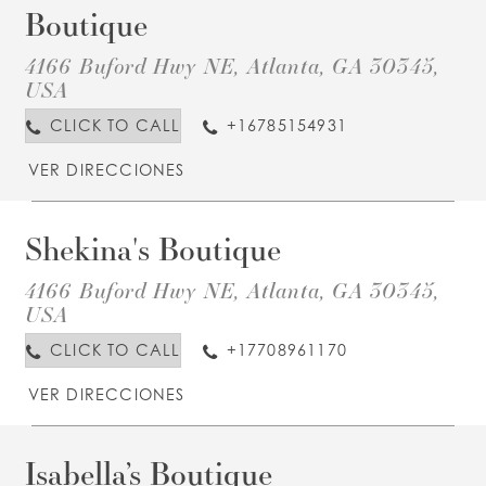
P
Boutique
A
B
4166 Buford Hwy NE, Atlanta, GA 30345,
I
M
USA
CLICK TO CALL
+16785154931
VER DIRECCIONES
Shekina's Boutique
D
T
S
4166 Buford Hwy NE, Atlanta, GA 30345,
B
I
USA
M
CLICK TO CALL
+17708961170
VER DIRECCIONES
Isabella’s Boutique
D
T