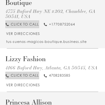
Boutique
S
4775 Buford Hwy NE #202, Chamblee, GA
B
I
30341, USA
M
CLICK TO CALL
+17708752064
VER DIRECCIONES
tus-suenos-magicos-boutique.business.site
Lizzy Fashion
D
T
L
4166 Buford Hwy, Atlanta, GA 30345, USA
F
I
M
CLICK TO CALL
4708283585
VER DIRECCIONES
Princesa Allison
D
T