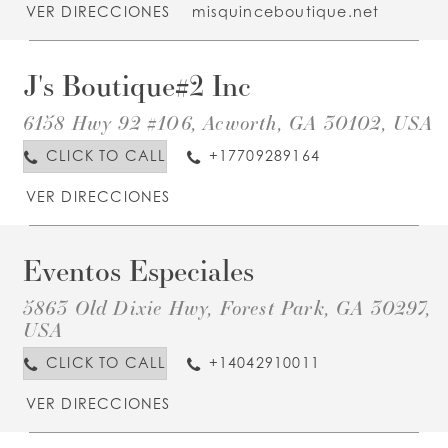
VER DIRECCIONES
misquinceboutique.net
J's Boutique#2 Inc
D
T
J
6158 Hwy 92 #106, Acworth, GA 30102, USA
B
I
I
CLICK TO CALL
+17709289164
M
VER DIRECCIONES
Eventos Especiales
D
T
E
5863 Old Dixie Hwy, Forest Park, GA 30297,
E
I
USA
M
CLICK TO CALL
+14042910011
VER DIRECCIONES