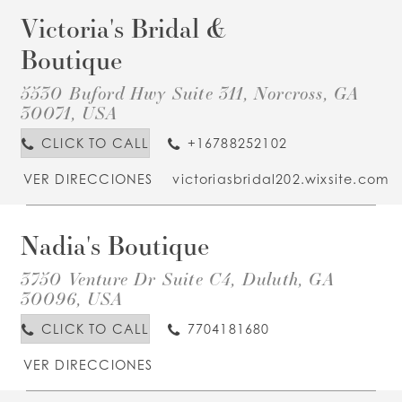
Victoria's Bridal &
D
T
V
Boutique
B
5530 Buford Hwy Suite 311, Norcross, GA
B
I
30071, USA
M
CLICK TO CALL
+16788252102
VER DIRECCIONES
victoriasbridal202.wixsite.com
Nadia's Boutique
D
T
N
3750 Venture Dr Suite C4, Duluth, GA
B
I
30096, USA
M
CLICK TO CALL
7704181680
VER DIRECCIONES