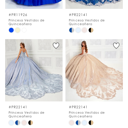
#PR11926
#PR22141
Princesa Vestidos de
Princesa Vestidos de
Quinceañera
Quinceañera
Skip
Skip
Color
Color
List
List
#d8480992ba
#2b1b04789e
to
to
end
end
#PR22141
#PR22141
Princesa Vestidos de
Princesa Vestidos de
Quinceañera
Quinceañera
Skip
Skip