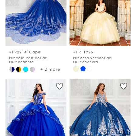
to
to
end
end
#PR22141Cape
#PR11926
Princesa Vestidos de
Princesa Vestidos de
Quinceañera
Quinceañera
Skip
Skip
+ 2 more
Color
Color
List
List
#1f87341562
#70c16ef3ce
to
to
end
end