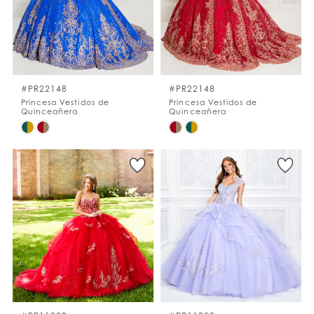
#PR22148
#PR22148
Princesa Vestidos de
Princesa Vestidos de
Quinceañera
Quinceañera
Skip
Skip
Color
Color
List
List
#f68a39f429
#97051f706e
to
to
end
end