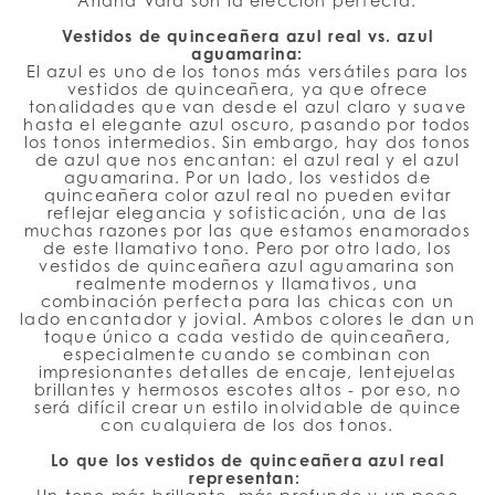
Ariana Vara son la elección perfecta.
Vestidos de quinceañera azul real vs. azul
aguamarina:
El azul es uno de los tonos más versátiles para los
vestidos de quinceañera, ya que ofrece
tonalidades que van desde el azul claro y suave
hasta el elegante azul oscuro, pasando por todos
los tonos intermedios. Sin embargo, hay dos tonos
de azul que nos encantan: el azul real y el azul
aguamarina. Por un lado, los vestidos de
quinceañera color azul real no pueden evitar
reflejar elegancia y sofisticación, una de las
muchas razones por las que estamos enamorados
de este llamativo tono. Pero por otro lado, los
vestidos de quinceañera azul aguamarina son
realmente modernos y llamativos, una
combinación perfecta para las chicas con un
lado encantador y jovial. Ambos colores le dan un
toque único a cada vestido de quinceañera,
especialmente cuando se combinan con
impresionantes detalles de encaje, lentejuelas
brillantes y hermosos escotes altos - por eso, no
será difícil crear un estilo inolvidable de quince
con cualquiera de los dos tonos.
Lo que los vestidos de quinceañera azul real
representan: