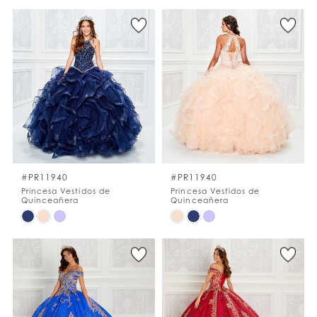
Color
Color
List
List
#bbe7f16601
#eb84ab13b8
to
to
end
end
#PR11940
#PR11940
Princesa Vestidos de
Princesa Vestidos de
Quinceañera
Quinceañera
Skip
Skip
Color
Color
List
List
#f999769007
#f2e2e00460
to
to
end
end