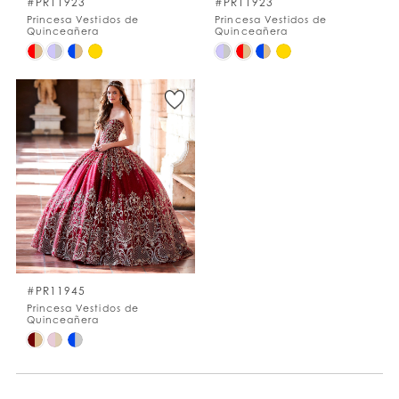
#PR11923
#PR11923
Princesa Vestidos de
Princesa Vestidos de
Quinceañera
Quinceañera
Skip
Skip
Color
Color
List
List
#62af69e593
#210c5765e7
to
to
end
end
#PR11945
Princesa Vestidos de
Quinceañera
Skip
Color
List