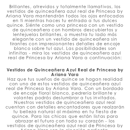
#63db7409c1
Brillantes, atrevidos y totalmente llamativos, los
to
vestidos de quinceañera azul real de Princesa by
Ariana Vara mantendrán todos los ojos enfocados
end
en ti mientras haces tu entrada a tus dulces
quince. Siénte como una princesa con un vestido
de quinceañera con hombros descubiertos y
lentejuelas brillantes, o muestra tu lado más
elegante con un vestido de quinceañera sin
tirantes con impresionantes detalles de encaje
blanco sobre tul azul. Las posibilidades son
infinitas - mira los vestidos de quinceañera azul
real de Princesa by Ariana Vara a continuación:
Vestidos de Quinceañera Azul Real de Princesa by
Ariana Vara
Haz que tus sueños de quince se hagan realidad
con uno de estos vestidos de quinceañera azul
real de Princesa by Ariana Vara. Con un bordado
de encaje floral blanco, pedrería brillante y
volantes podrás deslumbrar a tus invitados.
Nuestros vestidos de quinceañera azul real
cuentan con detalles encantadores que realzarán
tu belleza natural al máximo en tu fiesta de
quince. Para las chicas que están listas para
abrazar el futuro con todo su corazón - los
vestidos de quinceañera azul real de Princesa by