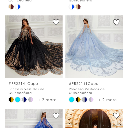
Quinceañera
Quinceañera
Skip
Skip
Color
Color
List
List
#2c51fdaa6b
#3e4b8ed46c
to
to
end
end
#PR22141Cape
#PR22141Cape
Princesa Vestidos de
Princesa Vestidos de
Quinceañera
Quinceañera
Skip
Skip
+ 2 more
+ 2 more
Color
Color
List
List
#fd4decdf38
#765cec07b9