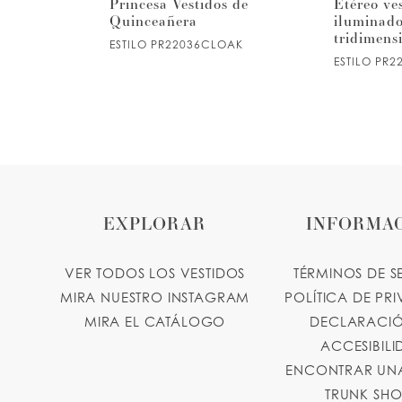
5
ceañera
Princesa Vestidos de
Etéreo ve
antes con
Quinceañera
iluminado
tridimens
ESTILO PR22036CLOAK
6
ESTILO PR2
7
8
9
EXPLORAR
INFORMA
10
VER TODOS LOS VESTIDOS
TÉRMINOS DE S
11
MIRA NUESTRO INSTAGRAM
POLÍTICA DE PR
MIRA EL CATÁLOGO
DECLARACIÓ
ACCESIBIL
ENCONTRAR UNA
TRUNK SH