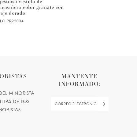
estioso vestido de
Vestido de quinceañera de tu
inceañera color granate con
brillante digno de una
caje dorado
princesa
ILO PR22034
ESTILO PR22032
ORISTAS
MANTENTE
INFORMADO:
DEL MINORISTA
LTAS DE LOS
NORISTAS