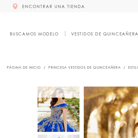
ENCONTRAR UNA TIENDA
BUSCAMOS MODELO
VESTIDOS DE QUINCEAÑER
PÁGINA DE INICIO
PRINCESA VESTIDOS DE QUINCEAÑERA
ESTI
PAUSE AUTOPLAY
PREVIOUS SLIDE
NEXT SLIDE
PAUSE AUTOPLAY
PREVIOUS SLIDE
NEXT SLIDE
0
0
1
1
2
2