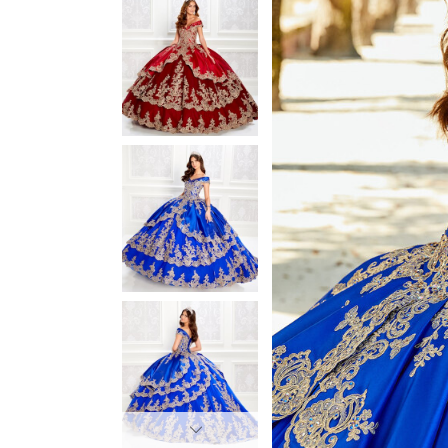
3
3
4
4
5
5