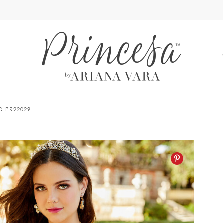
A
LO PR22029