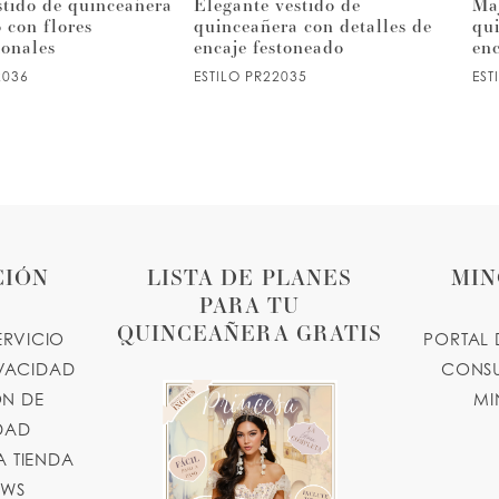
stido de quinceañera
Elegante vestido de
Maj
 con flores
quinceañera con detalles de
qu
ionales
encaje festoneado
en
2036
ESTILO PR22035
EST
CIÓN
LISTA DE PLANES
MIN
PARA TU
QUINCEAÑERA GRATIS
ERVICIO
PORTAL 
IVACIDAD
CONSU
N DE
MI
IDAD
 TIENDA
OWS