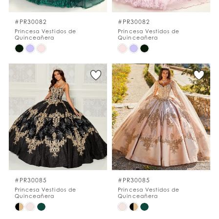
#PR30082
#PR30082
Princesa Vestidos de
Princesa Vestidos de
Quinceañera
Quinceañera
Skip
Skip
Color
Color
List
List
#6b156a5c60
#f985578952
to
to
end
end
#PR30085
#PR30085
Princesa Vestidos de
Princesa Vestidos de
Quinceañera
Quinceañera
Skip
Skip