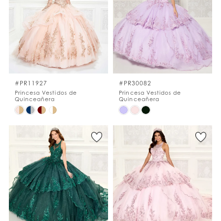
to
to
end
end
#PR11927
#PR30082
Princesa Vestidos de
Princesa Vestidos de
Quinceañera
Quinceañera
Skip
Skip
Color
Color
List
List
#b94da43ddc
#44a7948333
to
to
end
end