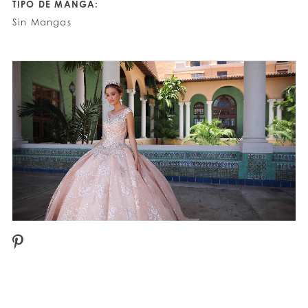
TIPO DE MANGA:
Sin Mangas
PAUSE AUTOPLAY
PREVIOUS SLIDE
NEXT SLIDE
0