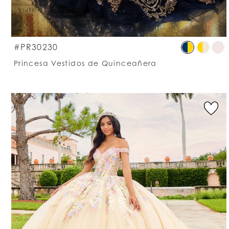
S
#PR30230
C
Princesa Vestidos de Quinceañera
Li
#
t
e