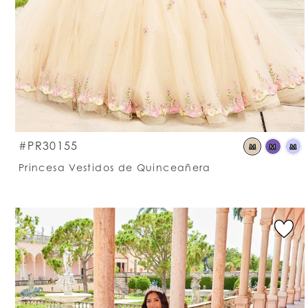
S
#PR30155
M
M
M
C
Princesa Vestidos de Quinceañera
Li
#
t
e