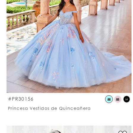
S
#PR30156
M
M
M
C
Princesa Vestidos de Quinceañera
Li
#
t
e