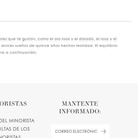
p
lor
5cbc16c3b
d
s que te gustan, como el oro rosa y el dorado, el rosa y el
us dulces sueños de quince años hechos realidad. El equilibrio
ara a continuación:
ORISTAS
MANTENTE
INFORMADO:
DEL MINORISTA
LTAS DE LOS
NORISTAS