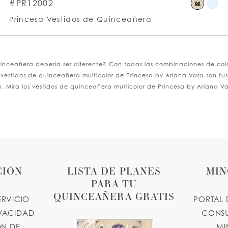
kip
Ski
#PR12002
M
olor
Co
Princesa Vestidos de Quinceañera
st
List
10528f4a7d
#c
o
to
nd
en
inceañera debería ser diferente? Con todas las combinaciones de colore
. Los vestidos de quinceañera multicolor de Princesa by Ariana Vara son t
n. Mira los vestidos de quinceañera multicolor de Princesa by Ariana V
CIÓN
LISTA DE PLANES
MIN
PARA TU
QUINCEAÑERA GRATIS
ERVICIO
PORTAL 
IVACIDAD
CONSU
N DE
MI