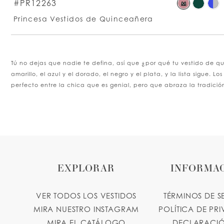
S
#PR12263
M
C
Princesa Vestidos de Quinceañera
Li
#
t
e
Tú no dejas que nadie te defina, así que ¿por qué tu vestido de qu
amarillo, el azul y el dorado, el negro y el plata, y la lista sigue
perfecto entre la chica que es genial, pero que abraza la tradició
EXPLORAR
INFORMA
VER TODOS LOS VESTIDOS
TÉRMINOS DE S
MIRA NUESTRO INSTAGRAM
POLÍTICA DE PR
MIRA EL CATÁLOGO
DECLARACIÓ