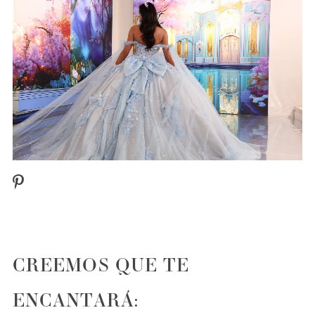
PAUSE AUTOPLAY
PREVIOUS SLIDE
NEXT SLIDE
0
1
CREEMOS QUE TE
ENCANTARÁ: