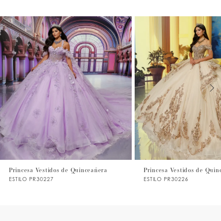
PAUSE AUTOPLAY
PREVIOUS SLIDE
NEXT SLIDE
0
1
2
3
4
5
6
7
Princesa Vestidos de Quinceañera
Princesa Vestidos de Quin
ESTILO PR30227
ESTILO PR30226
8
9
10