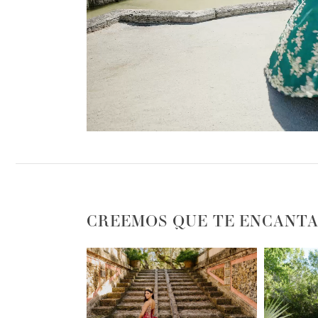
CREEMOS QUE TE ENCANTA
PAUSE AUTOPLAY
PREVIOUS SLIDE
NEXT SLIDE
0
1