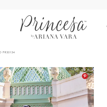
A
LO PR30134