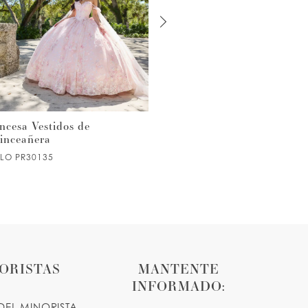
ncesa Vestidos de
Princesa Vestidos de
inceañera
Quinceañera
ILO PR30135
ESTILO PR30133
ORISTAS
MANTENTE
INFORMADO:
DEL MINORISTA