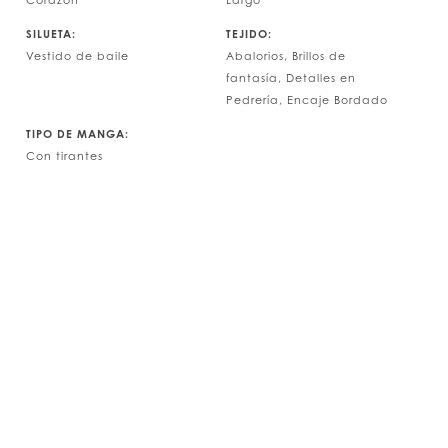
Corazón
Largo
SILUETA:
TEJIDO:
Vestido de baile
Abalorios, Brillos de
fantasía, Detalles en
Pedrería, Encaje Bordado
TIPO DE MANGA:
Con tirantes
Play Vide