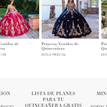
Vestidos de
Princesa Vestidos de
Pri
era
Quinceañera
Qu
0138
ESTILO PR30136
EST
CIÓN
LISTA DE PLANES
MIN
PARA TU
QUINCEAÑERA GRATIS
ERVICIO
PORTAL 