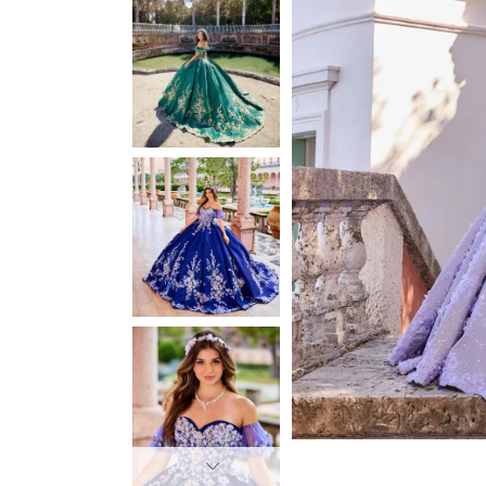
3
3
4
4
5
5
6
6