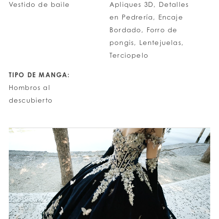
Vestido de baile
Apliques 3D, Detalles
en Pedrería, Encaje
Bordado, Forro de
pongis, Lentejuelas,
Terciopelo
TIPO DE MANGA:
Hombros al
descubierto
PAUSE AUTOPLAY
PREVIOUS SLIDE
NEXT SLIDE
0
1