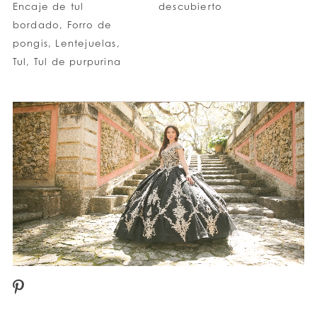
Encaje de tul
descubierto
bordado, Forro de
pongis, Lentejuelas,
Tul, Tul de purpurina
PAUSE AUTOPLAY
PREVIOUS SLIDE
NEXT SLIDE
0
1