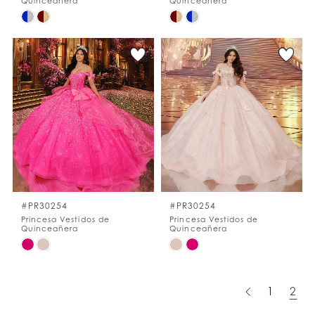
Quinceañera
Quinceañera
Skip
Skip
Color
Color
List
List
#e588a2bc63
#1b9cdd0c11
to
to
end
end
#PR30254
#PR30254
Princesa Vestidos de
Princesa Vestidos de
Quinceañera
Quinceañera
Skip
Skip
Color
Color
List
List
1
2
#537a3d03a1
#8b9749d85d