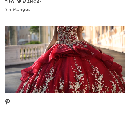
TIPO DE MANGA:
Sin Mangas
PAUSE AUTOPLAY
PREVIOUS SLIDE
NEXT SLIDE
0