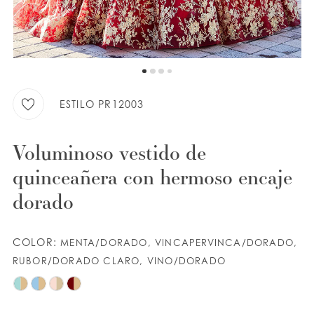
9
LISTA DE DESEOS
10
ESPAÑOL
INGLES
ESTILO PR12003
Voluminoso vestido de
quinceañera con hermoso encaje
dorado
COLOR:
MENTA/DORADO, VINCAPERVINCA/DORADO,
RUBOR/DORADO CLARO, VINO/DORADO