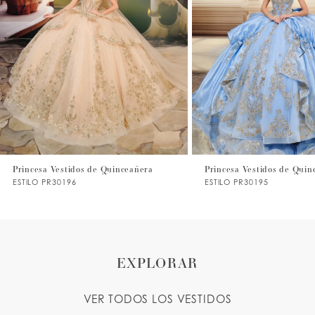
2
3
4
5
6
7
Princesa Vestidos de Quinceañera
Princesa Vestidos de Qui
ESTILO PR30195
ESTILO PR30194
8
9
EXPLORAR
VER TODOS LOS VESTIDOS