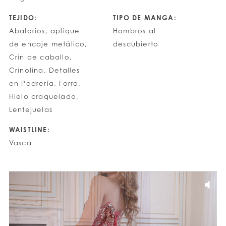
TEJIDO:
TIPO DE MANGA:
Abalorios, aplique
Hombros al
de encaje metálico,
descubierto
Crin de caballo,
Crinolina, Detalles
en Pedrería, Forro,
Hielo craquelado,
Lentejuelas
WAISTLINE:
Vasca
PAUSE AUTOPLAY
PREVIOUS SLIDE
NEXT SLIDE
0
1
2