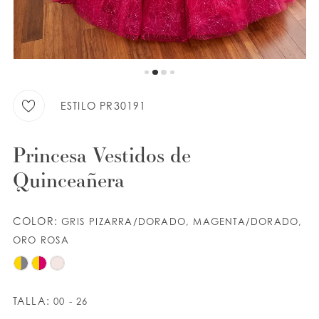
9
LISTA DE DESEOS
10
11
ESPAÑOL
INGLES
12
ESTILO PR30191
13
Princesa Vestidos de
14
Quinceañera
15
16
COLOR:
GRIS PIZARRA/DORADO, MAGENTA/DORADO,
ORO ROSA
TALLA:
00 - 26