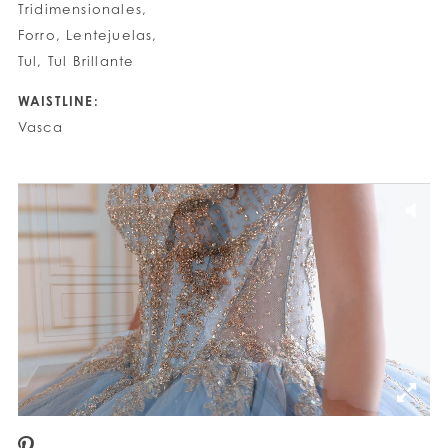
Tridimensionales,
Forro, Lentejuelas,
Tul, Tul Brillante
WAISTLINE:
Vasca
PAUSE AUTOPLAY
PREVIOUS SLIDE
NEXT SLIDE
0