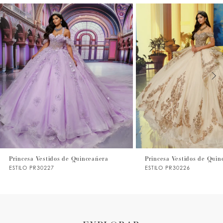
0
1
2
3
4
5
6
7
Princesa Vestidos de Quinceañera
Princesa Vestidos de Quin
ESTILO PR30227
ESTILO PR30226
8
9
10