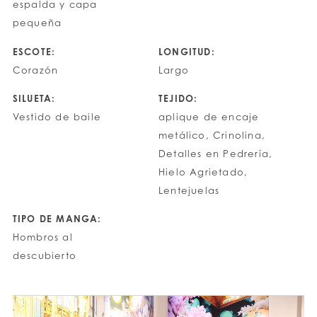
espalda y capa
pequeña
ESCOTE:
LONGITUD:
Corazón
Largo
SILUETA:
TEJIDO:
Vestido de baile
aplique de encaje
metálico, Crinolina,
Detalles en Pedrería,
Hielo Agrietado,
Lentejuelas
TIPO DE MANGA:
Hombros al
descubierto
PAUSE AUTOPLAY
PREVIOUS SLIDE
NEXT SLIDE
0