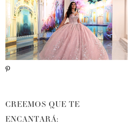
1
CREEMOS QUE TE
ENCANTARÁ:
PAUSE AUTOPLAY
PREVIOUS SLIDE
NEXT SLIDE