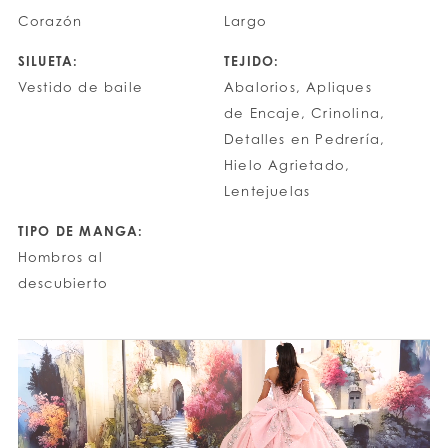
Corazón
Largo
SILUETA:
TEJIDO:
Vestido de baile
Abalorios, Apliques
de Encaje, Crinolina,
Detalles en Pedrería,
Hielo Agrietado,
Lentejuelas
TIPO DE MANGA:
Hombros al
descubierto
PAUSE AUTOPLAY
PREVIOUS SLIDE
NEXT SLIDE
0
1