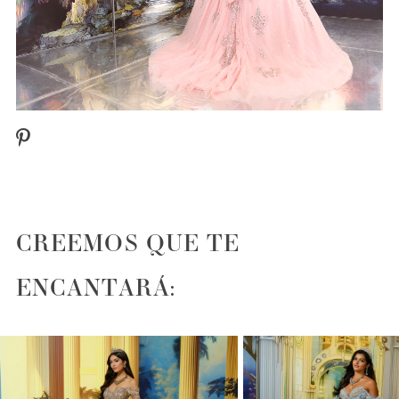
CREEMOS QUE TE
ENCANTARÁ:
PAUSE AUTOPLAY
PREVIOUS SLIDE
NEXT SLIDE
0
1