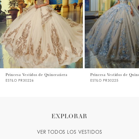
2
3
4
5
6
7
Princesa Vestidos de Quinceañera
Princesa Vestidos de Quin
ESTILO PR30226
ESTILO PR30225
8
9
10
EXPLORAR
VER TODOS LOS VESTIDOS