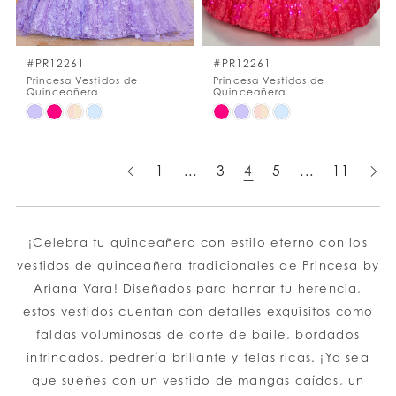
#PR12261
#PR12261
Princesa Vestidos de
Princesa Vestidos de
Quinceañera
Quinceañera
Skip
Skip
Color
Color
List
List
1
...
3
4
5
...
11
#121da68c1e
#c5e8652b59
to
to
end
end
¡Celebra tu quinceañera con estilo eterno con los
vestidos de quinceañera tradicionales de Princesa by
Ariana Vara! Diseñados para honrar tu herencia,
estos vestidos cuentan con detalles exquisitos como
faldas voluminosas de corte de baile, bordados
intrincados, pedrería brillante y telas ricas. ¡Ya sea
que sueñes con un vestido de mangas caídas, un