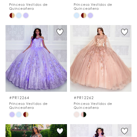
Princesa Vestidos de
Princesa Vestidos de
Quinceañera
Quinceañera
Skip
Skip
Color
Color
List
List
#36ed3f5a63
#6370dda252
to
to
end
end
#PR12264
#PR12262
Princesa Vestidos de
Princesa Vestidos de
Quinceañera
Quinceañera
Skip
Skip
Color
Color
List
List