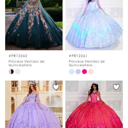
#ca98ebce47
#c6942772e2
to
to
end
end
#PR12262
#PR12261
Princesa Vestidos de
Princesa Vestidos de
Quinceañera
Quinceañera
Skip
Skip
Color
Color
List
List
#d1904236a6
#7b45489cc6
to
to
end
end