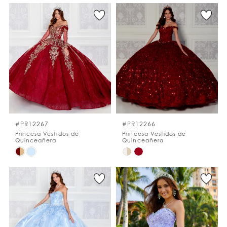
Color
Color
List
List
#fecd70a8ea
#fa8e52d835
to
to
end
end
#PR12267
#PR12266
Princesa Vestidos de
Princesa Vestidos de
Quinceañera
Quinceañera
Skip
Skip
Color
Color
List
List
#2d3d3d5908
#28932a148b
to
to
end
end