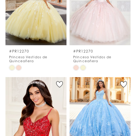
to
to
end
end
#PR12270
#PR12270
Princesa Vestidos de
Princesa Vestidos de
Quinceañera
Quinceañera
Skip
Skip
Color
Color
List
List
#4e63589c7b
#065afcffe8
to
to
end
end