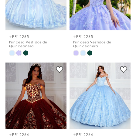
#PR12265
#PR12265
Princesa Vestidos de
Princesa Vestidos de
Quinceañera
Quinceañera
Skip
Skip
Color
Color
List
List
#f588664e26
#45a741e904
to
to
end
end
#PR12264
#PR12264