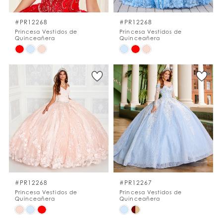
#PR12268
#PR12268
Princesa Vestidos de
Princesa Vestidos de
Quinceañera
Quinceañera
Skip
Skip
Color
Color
List
List
#67cd4dad53
#f9d8e318c8
to
to
end
end
#PR12268
#PR12267
Princesa Vestidos de
Princesa Vestidos de
Quinceañera
Quinceañera
Skip
Skip