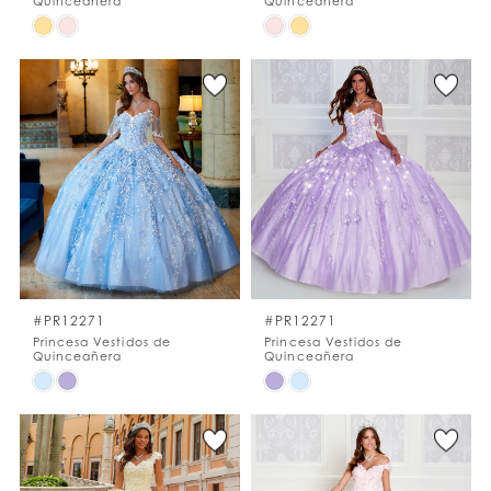
Quinceañera
Quinceañera
Skip
Skip
Color
Color
List
List
#6483c0bde7
#f33da16c80
to
to
end
end
#PR12271
#PR12271
Princesa Vestidos de
Princesa Vestidos de
Quinceañera
Quinceañera
Skip
Skip
Color
Color
List
List
#b55c17b272
#6b40859ced