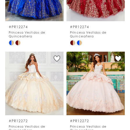
LISTA DE DESEOS
#PR12274
#PR12274
ESPAÑOL
INGLES
Princesa Vestidos de
Princesa Vestidos de
Quinceañera
Quinceañera
Skip
Skip
Color
Color
List
List
#1cbf3f95b8
#c149be2aa1
to
to
end
end
#PR12272
#PR12272
Princesa Vestidos de
Princesa Vestidos de