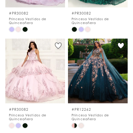
#PR30082
#PR30082
Princesa Vestidos de
Princesa Vestidos de
Quinceañera
Quinceañera
Skip
Skip
Color
Color
List
List
#a044a94147
#d1a478e269
to
to
end
end
#PR30082
#PR12262
Princesa Vestidos de
Princesa Vestidos de
Quinceañera
Quinceañera
Skip
Skip