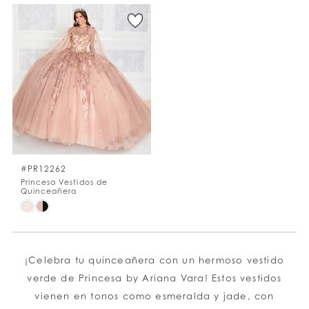
Color
Color
List
List
#6759927375
#b31caeeb0c
to
to
end
end
#PR12262
Princesa Vestidos de
Quinceañera
Skip
Color
List
#bc5635c575
¡Celebra tu quinceañera con un hermoso vestido
to
verde de Princesa by Ariana Vara! Estos vestidos
end
vienen en tonos como esmeralda y jade, con