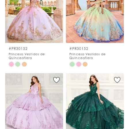
to
to
end
end
#PR30152
#PR30152
Princesa Vestidos de
Princesa Vestidos de
Quinceañera
Quinceañera
Skip
Skip
Color
Color
List
List
#afa7d407ae
#7f1a108f77
to
to
end
end