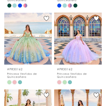
Quinceañera
Quinceañera
Skip
Skip
Color
Color
List
List
#8c0379fbdf
#4928c7c685
to
to
end
end
#PR30162
#PR30162
Princesa Vestidos de
Princesa Vestidos de
Quinceañera
Quinceañera
Skip
Skip
Color
Color
List
List
#756b9eed40
#287ff414c4