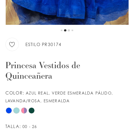
9
LISTA DE DESEOS
10
11
ESPAÑOL
INGLES
ESTILO PR30174
Princesa Vestidos de
Quinceañera
COLOR:
AZUL REAL, VERDE ESMERALDA PÁLIDO,
LAVANDA/ROSA, ESMERALDA
TALLA:
00 - 26