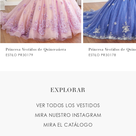
4
5
6
7
Princesa Vestidos de Quinceañera
Princesa Vestidos de Quin
ESTILO PR30179
ESTILO PR30178
8
9
10
EXPLORAR
11
VER TODOS LOS VESTIDOS
12
MIRA NUESTRO INSTAGRAM
13
MIRA EL CATÁLOGO
14