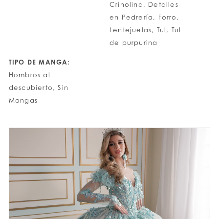
Crinolina, Detalles
en Pedrería, Forro,
Lentejuelas, Tul, Tul
de purpurina
TIPO DE MANGA:
Hombros al
descubierto, Sin
Mangas
PAUSE AUTOPLAY
PREVIOUS SLIDE
NEXT SLIDE
0
1