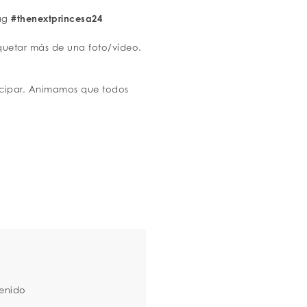
tag
#thenextprincesa24
quetar más de una foto/vídeo.
icipar. Animamos que todos
enido