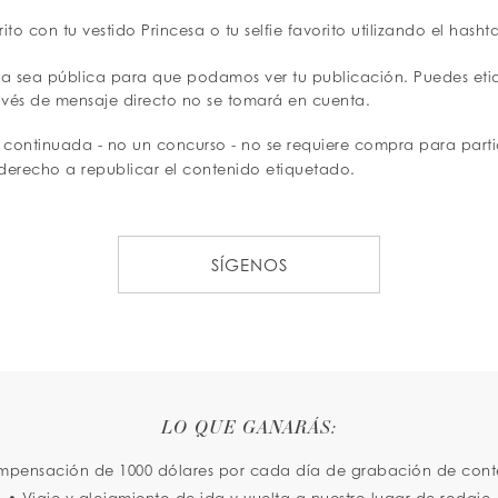
ito con tu vestido Princesa o tu selfie favorito utilizando el hash
a sea pública para que podamos ver tu publicación. Puedes eti
avés de mensaje directo no se tomará en cuenta.
 continuada - no un concurso - no se requiere compra para part
 derecho a republicar el contenido etiquetado.
SÍGENOS
LO QUE GANARÁS:
mpensación de 1000 dólares por cada día de grabación de cont
• Viaje y alojamiento de ida y vuelta a nuestro lugar de rodaje