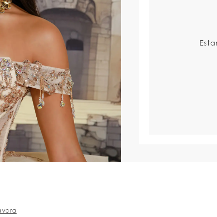
Est
avara