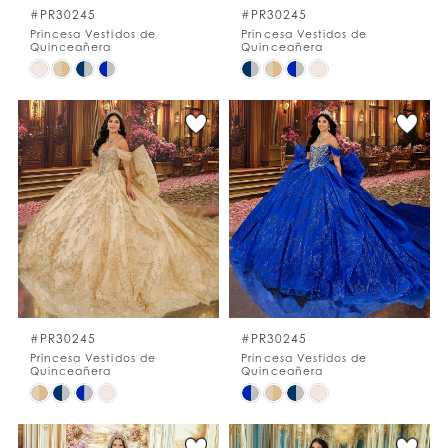
#PR30245
#PR30245
Princesa Vestidos de
Princesa Vestidos de
Quinceañera
Quinceañera
Skip
Skip
Color
Color
List
List
#992d2bf6e2
#9d3ce9e02a
to
to
end
end
#PR30245
#PR30245
Princesa Vestidos de
Princesa Vestidos de
Quinceañera
Quinceañera
Skip
Skip
Color
Color
List
List