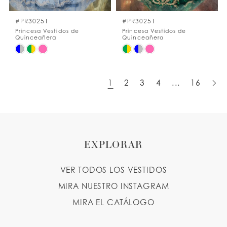
#PR30251
#PR30251
Princesa Vestidos de
Princesa Vestidos de
Quinceañera
Quinceañera
Skip
Skip
Color
Color
List
List
1
2
3
4
...
16
#a3cf96b7d5
#396751ab6e
to
to
end
end
EXPLORAR
VER TODOS LOS VESTIDOS
MIRA NUESTRO INSTAGRAM
MIRA EL CATÁLOGO