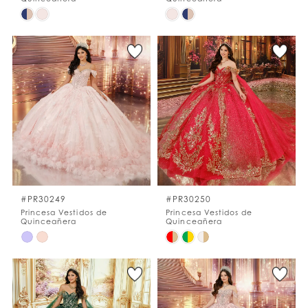
Skip
Skip
Color
Color
List
List
#925b421760
#9fb8d3136f
to
to
end
end
#PR30249
#PR30250
Princesa Vestidos de
Princesa Vestidos de
Quinceañera
Quinceañera
Skip
Skip
Color
Color
List
List
#ea11e6fd78
#1d8d35ea92