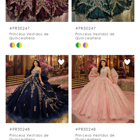
#PR30247
#PR30247
Princesa Vestidos de
Princesa Vestidos de
Quinceañera
Quinceañera
Skip
Skip
Color
Color
List
List
#b8126fdc1f
#e4a1f924e5
to
to
end
end
#PR30248
#PR30248
Princesa Vestidos de
Princesa Vestidos de
Quinceañera
Quinceañera