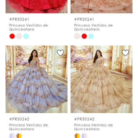
LISTA DE DESEOS
#PR30241
#PR30241
Princesa Vestidos de
Princesa Vestidos de
Quinceañera
Quinceañera
ESPAÑOL
INGLES
Skip
Skip
Color
Color
List
List
#fc476ec7c4
#cd35d269e2
to
to
end
end
#PR30242
#PR30242
Princesa Vestidos de
Princesa Vestidos de
Quinceañera
Quinceañera
Skip
Skip