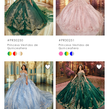
to
to
end
end
#PR30250
#PR30251
Princesa Vestidos de
Princesa Vestidos de
Quinceañera
Quinceañera
Skip
Skip
Color
Color
List
List
#75c0897b3e
#1ce535c667
to
to
end
end