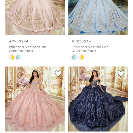
#PR30244
#PR30244
Princesa Vestidos de
Princesa Vestidos de
Quinceañera
Quinceañera
Skip
Skip
Color
Color
List
List
#a472b59846
#d10f7c3905
to
to
end
end