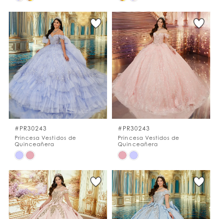
Color
Color
List
List
#3f453df3c1
#bee5e68177
to
to
end
end
#PR30243
#PR30243
Princesa Vestidos de
Princesa Vestidos de
Quinceañera
Quinceañera
Skip
Skip
Color
Color
List
List
#7805f48c12
#05a271adfc
to
to
end
end