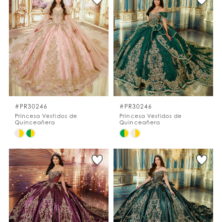
#ff28a1d7d9
#e85fe77718
to
to
end
end
#PR30246
#PR30246
Princesa Vestidos de
Princesa Vestidos de
Quinceañera
Quinceañera
Skip
Skip
Color
Color
List
List
#10f1923b83
#33c18aa77e
to
to
end
end