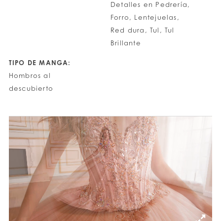
Detalles en Pedrería,
Forro, Lentejuelas,
Red dura, Tul, Tul
Brillante
TIPO DE MANGA:
Hombros al
descubierto
PAUSE AUTOPLAY
PREVIOUS SLIDE
NEXT SLIDE
0
1
2