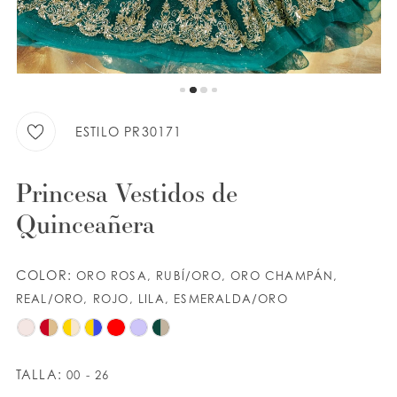
9
LISTA DE DESEOS
10
11
ESPAÑOL
INGLES
12
ESTILO PR30171
13
Princesa Vestidos de
14
Quinceañera
15
COLOR:
ORO ROSA, RUBÍ/ORO, ORO CHAMPÁN,
REAL/ORO, ROJO, LILA, ESMERALDA/ORO
TALLA:
00 - 26