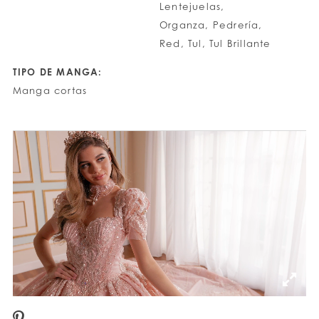
Lentejuelas,
Organza, Pedrería,
Red, Tul, Tul Brillante
TIPO DE MANGA:
Manga cortas
PAUSE AUTOPLAY
PREVIOUS SLIDE
NEXT SLIDE
0