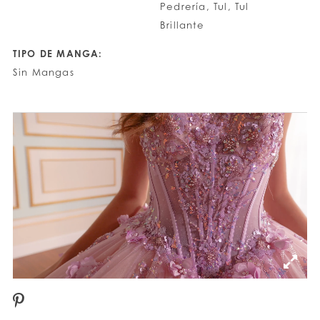
Pedrería, Tul, Tul
Brillante
TIPO DE MANGA:
Sin Mangas
PAUSE AUTOPLAY
PREVIOUS SLIDE
NEXT SLIDE
0