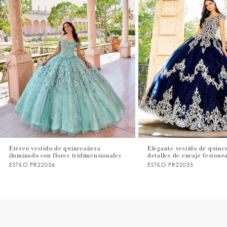
1
2
3
4
5
6
7
Etéreo vestido de quinceañera
Elegante vestido de quinc
iluminado con flores tridimensionales
detalles de encaje festone
8
ESTILO PR22036
ESTILO PR22035
9
10
11