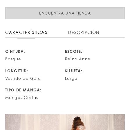
ENCUENTRA UNA TIENDA
CARACTERÍSTICAS
DESCRIPCIÓN
CINTURA:
ESCOTE:
Basque
Reina Anne
LONGITUD:
SILUETA:
Vestido de Gala
Largo
TIPO DE MANGA:
Mangas Cortas
PAUSE AUTOPLAY
PREVIOUS SLIDE
NEXT SLIDE
0