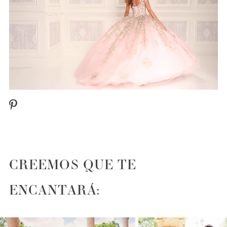
CREEMOS QUE TE
ENCANTARÁ:
PAUSE AUTOPLAY
PREVIOUS SLIDE
NEXT SLIDE
0