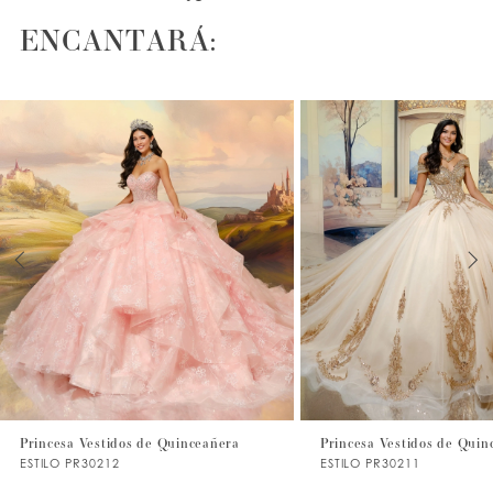
ENCANTARÁ:
PAUSE AUTOPLAY
PREVIOUS SLIDE
NEXT SLIDE
0
1
2
3
4
5
6
7
Princesa Vestidos de Quinceañera
Princesa Vestidos de Quin
ESTILO PR30212
ESTILO PR30211
8