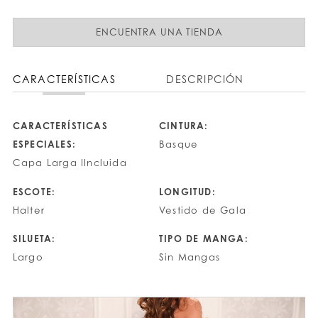
ENCUENTRA UNA TIENDA
CARACTERÍSTICAS
DESCRIPCIÓN
CARACTERÍSTICAS
CINTURA:
ESPECIALES:
Basque
Capa Larga IIncluida
ESCOTE:
LONGITUD:
Halter
Vestido de Gala
SILUETA:
TIPO DE MANGA:
Largo
Sin Mangas
PAUSE AUTOPLAY
PREVIOUS SLIDE
NEXT SLIDE
0