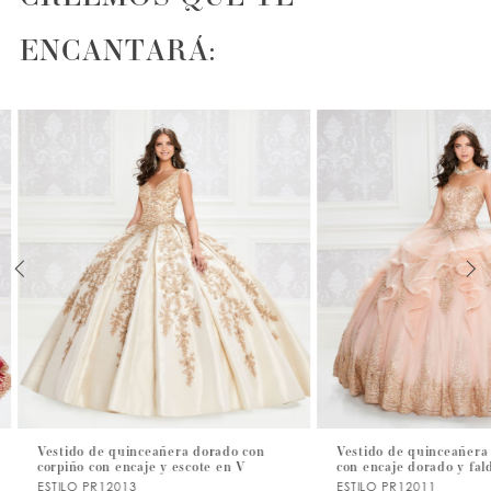
ENCANTARÁ:
PAUSE AUTOPLAY
PREVIOUS SLIDE
NEXT SLIDE
0
1
2
3
4
5
6
7
Vestido de quinceañera dorado con
Vestido de quinceañera sin
corpiño con encaje y escote en V
con encaje dorado y falda 
8
ESTILO PR12013
ESTILO PR12011