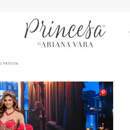
A
LO PR70104