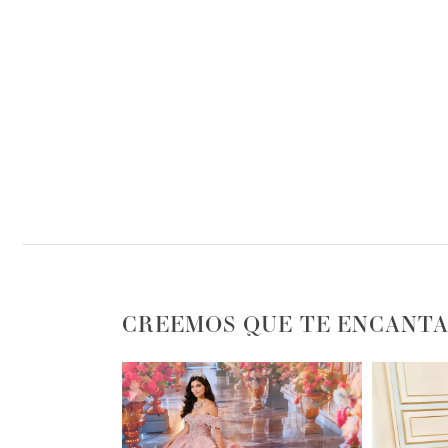
CREEMOS QUE TE ENCANTA
PAUSE AUTOPLAY
PREVIOUS SLIDE
NEXT SLIDE
0
1