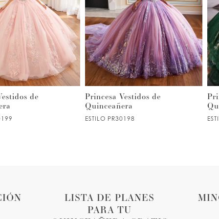
Vestidos de
Princesa Vestidos de
Pri
era
Quinceañera
Qu
0199
ESTILO PR30198
EST
CIÓN
LISTA DE PLANES
MIN
PARA TU