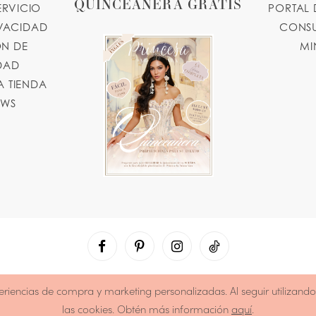
QUINCEAÑERA GRATIS
ERVICIO
PORTAL 
IVACIDAD
CONSU
N DE
MI
IDAD
 TIENDA
OWS
xperiencias de compra y marketing personalizadas. Al seguir utilizand
las cookies. Obtén más información
aquí
.