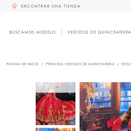
ENCONTRAR UNA TIENDA
BUSCAMOS MODELO
VESTIDOS DE QUINCEAÑER
PÁGINA DE INICIO
PRINCESA VESTIDOS DE QUINCEAÑERA
ESTI
PAUSE AUTOPLAY
PREVIOUS SLIDE
NEXT SLIDE
PAUSE AUTOPLAY
PREVIOUS SLIDE
NEXT SLIDE
0
0
1
1
2
2