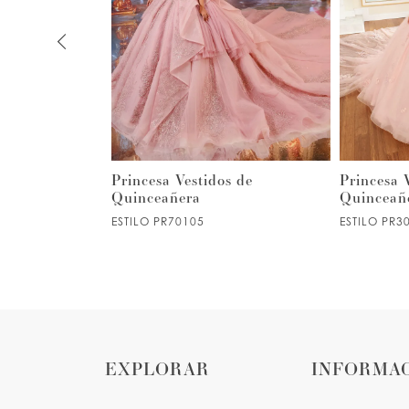
2
3
4
5
s de
Princesa Vestidos de
Princesa 
Quinceañera
Quinceañ
ESTILO PR70105
ESTILO PR3
6
7
8
EXPLORAR
INFORMA
9