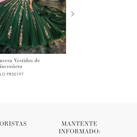
ncesa Vestidos de
Princesa Vestidos de
inceañera
Quinceañera
ILO PR30197
ESTILO PR30196
ORISTAS
MANTENTE
INFORMADO: