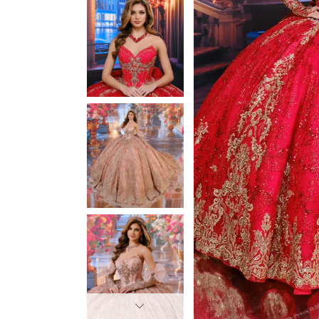
3
3
4
4