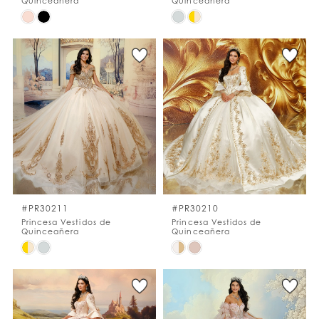
Quinceañera
Quinceañera
Skip
Skip
Color
Color
List
List
#2a2a548785
#6ff0e53b60
to
to
end
end
#PR30211
#PR30210
Princesa Vestidos de
Princesa Vestidos de
Quinceañera
Quinceañera
Skip
Skip
Color
Color
List
List
#bb563e49fd
#31c82360b1