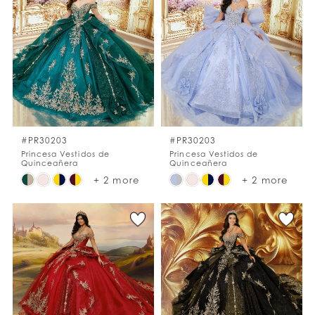
#78ad1fd2c5
#6a5ed5d823
to
to
end
end
#PR30203
#PR30203
Princesa Vestidos de
Princesa Vestidos de
Quinceañera
Quinceañera
Skip
Skip
+ 2 more
+ 2 more
Color
Color
List
List
#ee70f7f71c
#0e1ffa3653
to
to
end
end