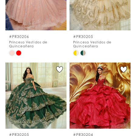
#PR30206
#PR30205
Princesa Vestidos de
Princesa Vestidos de
Quinceañera
Quinceañera
Skip
Skip
Color
Color
List
List
#ee997483cc
#e703315658
to
to
end
end
#PR30205
#PR30204