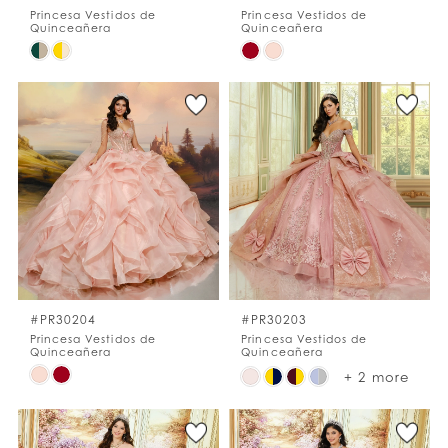
Princesa Vestidos de
Princesa Vestidos de
Quinceañera
Quinceañera
Skip
Skip
Color
Color
List
List
#9965e1c9ec
#d9d8162f2b
to
to
end
end
#PR30204
#PR30203
Princesa Vestidos de
Princesa Vestidos de
Quinceañera
Quinceañera
Skip
Skip
+ 2 more
Color
Color
List
List