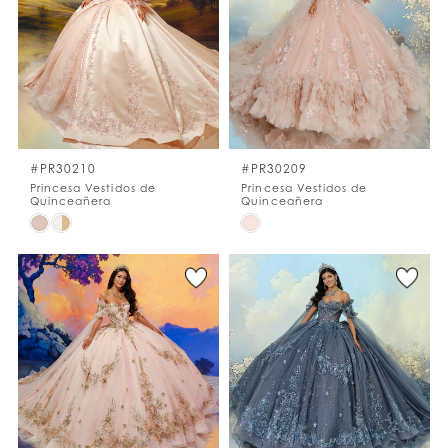
to
to
end
end
#PR30210
#PR30209
Princesa Vestidos de
Princesa Vestidos de
Quinceañera
Quinceañera
Skip
Skip
Color
Color
List
List
#7893e2beb0
#0adbaf0617
to
to
end
end