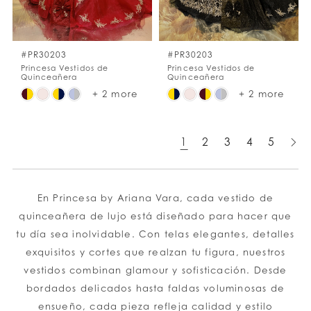
#PR30203
#PR30203
Princesa Vestidos de
Princesa Vestidos de
Quinceañera
Quinceañera
Skip
Skip
+ 2 more
+ 2 more
Color
Color
List
List
1
2
3
4
5
#6c7ccc71d0
#9b6364999e
to
to
end
end
En Princesa by Ariana Vara, cada vestido de
quinceañera de lujo está diseñado para hacer que
tu día sea inolvidable. Con telas elegantes, detalles
exquisitos y cortes que realzan tu figura, nuestros
vestidos combinan glamour y sofisticación. Desde
bordados delicados hasta faldas voluminosas de
ensueño, cada pieza refleja calidad y estilo