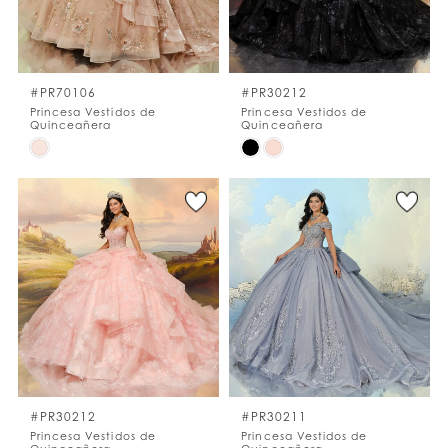
LISTA DE DESEOS
#PR70106
#PR30212
ESPAÑOL
INGLES
Princesa Vestidos de
Princesa Vestidos de
Quinceañera
Quinceañera
Skip
Skip
Color
Color
List
List
#142a07b78c
#25f0fb1d4a
to
to
end
end
#PR30212
#PR30211
Princesa Vestidos de
Princesa Vestidos de