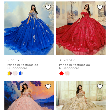
Color
Color
List
List
#342c711a8f
#3424af0b04
to
to
end
end
#PR30207
#PR30206
Princesa Vestidos de
Princesa Vestidos de
Quinceañera
Quinceañera
Skip
Skip
Color
Color
List
List
#64607b5112
#8c551ace0e
to
to
end
end