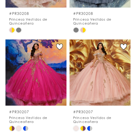
#PR30208
#PR30208
Princesa Vestidos de
Princesa Vestidos de
Quinceañera
Quinceañera
Skip
Skip
Color
Color
List
List
#561af706dd
#0cb13f2107
to
to
end
end
#PR30207
#PR30207
Princesa Vestidos de
Princesa Vestidos de
Quinceañera
Quinceañera
Skip
Skip