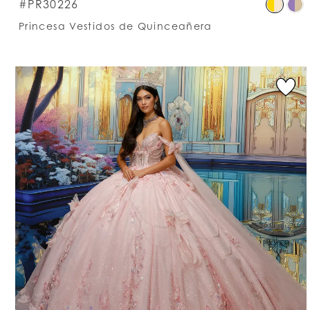
S
#PR30226
C
Princesa Vestidos de Quinceañera
Li
#
t
e