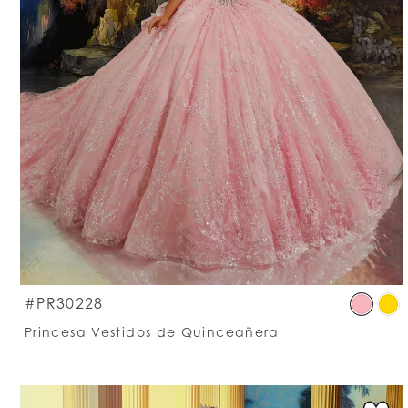
S
#PR30228
C
Princesa Vestidos de Quinceañera
Li
#
t
e