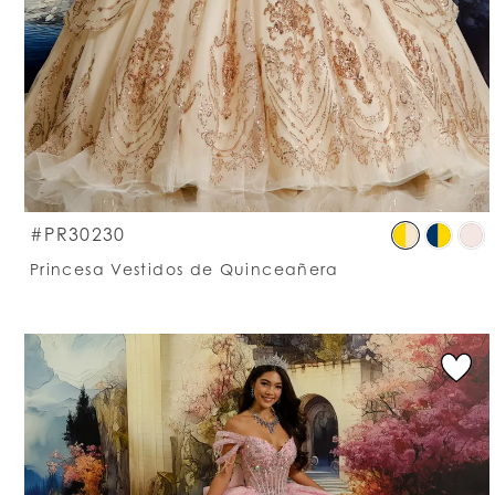
S
#PR30230
C
Princesa Vestidos de Quinceañera
Li
#
t
e