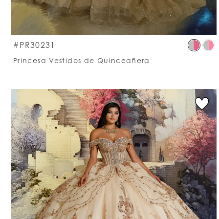
S
#PR30231
C
Princesa Vestidos de Quinceañera
Li
#
t
e