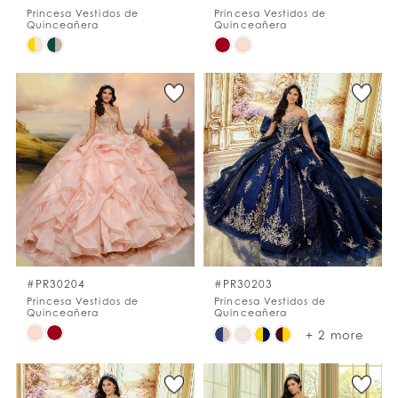
Princesa Vestidos de
Princesa Vestidos de
Quinceañera
Quinceañera
Skip
Skip
Color
Color
List
List
#a36433338f
#eca1d1d3c0
to
to
end
end
#PR30204
#PR30203
Princesa Vestidos de
Princesa Vestidos de
Quinceañera
Quinceañera
Skip
Skip
+ 2 more
Color
Color
List
List