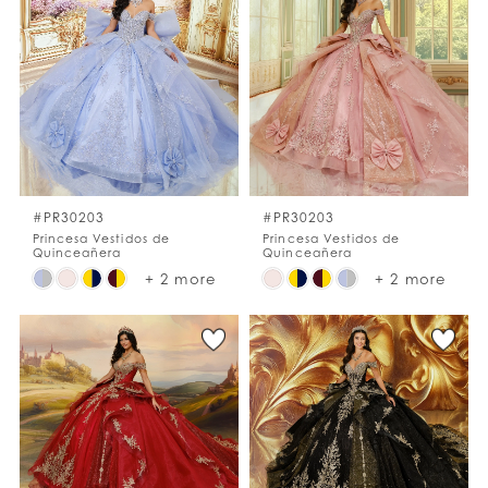
#f5a921f65b
#76cd759dc6
to
to
end
end
#PR30203
#PR30203
Princesa Vestidos de
Princesa Vestidos de
Quinceañera
Quinceañera
Skip
Skip
+ 2 more
+ 2 more
Color
Color
List
List
#88e3de27fe
#c3afa7973f
to
to
end
end