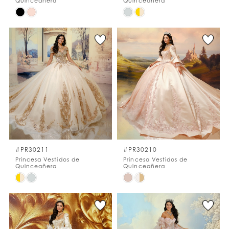
Quinceañera
Quinceañera
Skip
Skip
Color
Color
List
List
#c100c1075e
#9ef1c6b38c
to
to
end
end
#PR30211
#PR30210
Princesa Vestidos de
Princesa Vestidos de
Quinceañera
Quinceañera
Skip
Skip
Color
Color
List
List
#43704c78c5
#15e142a41e