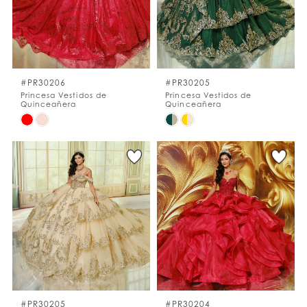
#PR30206
#PR30205
Princesa Vestidos de
Princesa Vestidos de
Quinceañera
Quinceañera
Skip
Skip
Color
Color
List
List
#39230eb19d
#8995142b88
to
to
end
end
#PR30205
#PR30204