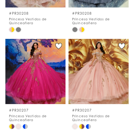
#PR30208
#PR30208
Princesa Vestidos de
Princesa Vestidos de
Quinceañera
Quinceañera
Skip
Skip
Color
Color
List
List
#8ff16297a0
#281625144e
to
to
end
end
#PR30207
#PR30207
Princesa Vestidos de
Princesa Vestidos de
Quinceañera
Quinceañera
Skip
Skip