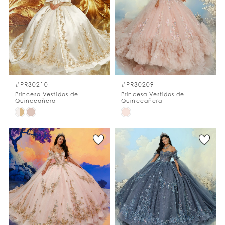
to
to
end
end
#PR30210
#PR30209
Princesa Vestidos de
Princesa Vestidos de
Quinceañera
Quinceañera
Skip
Skip
Color
Color
List
List
#6cfcb5fc36
#572a3c3293
to
to
end
end