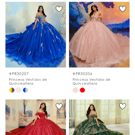
Color
Color
List
List
#79fb737471
#e56fda2f79
to
to
end
end
#PR30207
#PR30206
Princesa Vestidos de
Princesa Vestidos de
Quinceañera
Quinceañera
Skip
Skip
Color
Color
List
List
#a10e8e46bd
#6f4f2756f1
to
to
end
end