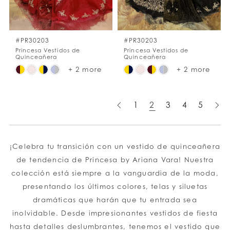
#PR30203
#PR30203
Princesa Vestidos de
Princesa Vestidos de
Quinceañera
Quinceañera
Skip
Skip
+ 2 more
+ 2 more
Color
Color
List
List
1
2
3
4
5
#36ad2b7f18
#6549d95089
to
to
end
end
¡Celebra tu transición con un vestido de quinceañera
de tendencia de Princesa by Ariana Vara! Nuestra
colección está siempre a la vanguardia de la moda,
presentando los últimos colores, telas y siluetas
dramáticas que harán que tu entrada sea
inolvidable. Desde impresionantes vestidos de fiesta
hasta detalles deslumbrantes, tenemos el vestido que