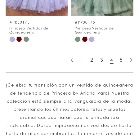
#PR30175
#PR30175
Princesa Vestidos de
Princesa Vestidos de
Quinceañera
Quinceañera
Skip
Skip
Color
Color
List
List
1
2
3
4
5
#5dac8eed1c
#bafc78b6df
to
to
end
end
¡Celebra tu transición con un vestido de quinceañera
de tendencia de Princesa by Ariana Vara! Nuestra
colección está siempre a la vanguardia de la moda,
presentando los últimos colores, telas y siluetas
dramáticas que harán que tu entrada sea
inolvidable. Desde impresionantes vestidos de fiesta
hasta detalles deslumbrantes, tenemos el vestido que