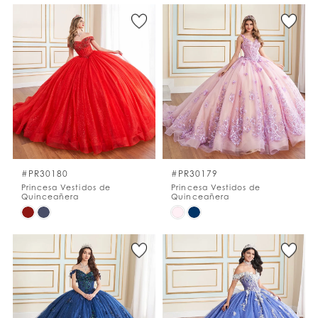
Color
Color
List
List
#5fe05bea0e
#15aefc67b3
to
to
end
end
#PR30180
#PR30179
Princesa Vestidos de
Princesa Vestidos de
Quinceañera
Quinceañera
Skip
Skip
Color
Color
List
List
#08f31510a0
#d666e54aa5
to
to
end
end