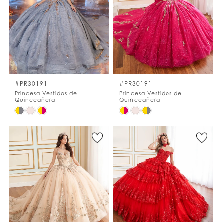
to
to
end
end
#PR30191
#PR30191
Princesa Vestidos de
Princesa Vestidos de
Quinceañera
Quinceañera
Skip
Skip
Color
Color
List
List
#a62acf78a1
#0b7ec5447f
to
to
end
end