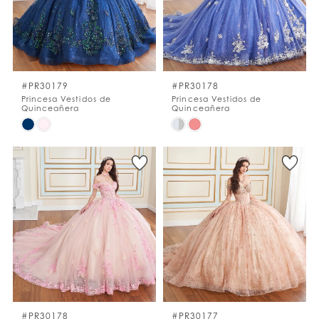
#PR30179
#PR30178
Princesa Vestidos de
Princesa Vestidos de
Quinceañera
Quinceañera
Skip
Skip
Color
Color
List
List
#68318f118d
#4dbe95fc7e
to
to
end
end
#PR30178
#PR30177