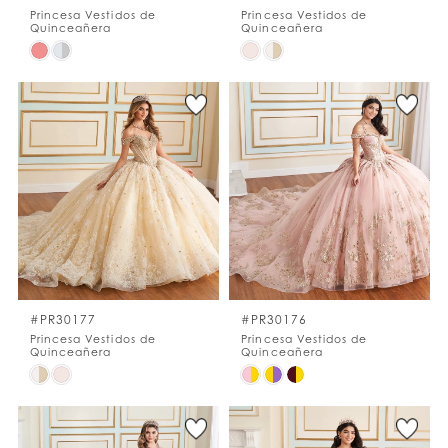
Princesa Vestidos de
Princesa Vestidos de
Quinceañera
Quinceañera
Skip
Skip
Color
Color
List
List
#b45661a6a4
#c78dbe3f3f
to
to
end
end
#PR30177
#PR30176
Princesa Vestidos de
Princesa Vestidos de
Quinceañera
Quinceañera
Skip
Skip
Color
Color
List
List