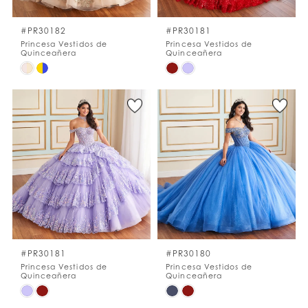
#PR30182
#PR30181
Princesa Vestidos de
Princesa Vestidos de
Quinceañera
Quinceañera
Skip
Skip
Color
Color
List
List
#3f2b3fda2e
#e890bce3e1
to
to
end
end
#PR30181
#PR30180
Princesa Vestidos de
Princesa Vestidos de
Quinceañera
Quinceañera
Skip
Skip