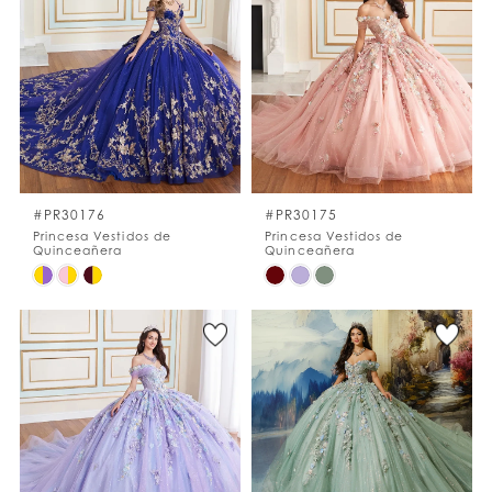
#4dabc4b4c7
#41d1015ed6
to
to
end
end
#PR30176
#PR30175
Princesa Vestidos de
Princesa Vestidos de
Quinceañera
Quinceañera
Skip
Skip
Color
Color
List
List
#a0994c15f2
#f1058422ba
to
to
end
end