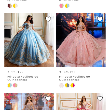
Quinceañera
Quinceañera
Skip
Skip
Color
Color
List
List
#9947864278
#fd0404d36f
to
to
end
end
#PR30192
#PR30191
Princesa Vestidos de
Princesa Vestidos de
Quinceañera
Quinceañera
Skip
Skip
Color
Color
List
List
#f01a6f6468
#865f21338a