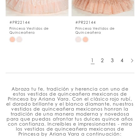
#PR22144
#PR22144
Princesa Vestidos de
Princesa Vestidos de
Quinceañera
Quinceañera
Skip
Skip
Color
Color
List
List
1
2
3
4
#2fc7e66a80
#9cd705440d
to
to
end
end
Abraza tu fe, tradición y herencia con uno de
estos vestidos de quinceañera mexicanos de
Princesa by Ariana Vara. Con el clásico rojo rubí,
el dorado brillante y el blanco diamante, nuestros
vestidos de quinceañera mexicanos honran la
tradición de una manera moderna y novedosa
para que puedas afrontar tus dulces quince años
con confianza. Increíbles e impresionantes - mira
los vestidos de quinceañera mexicanos de
Princesa by Ariana Vara a continuación: