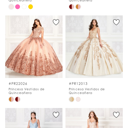
Quinceañera
Quinceañera
Skip
Skip
Color
Color
List
List
#fdfd9da860
#922ae1f03c
to
to
end
end
#PR22026
#PR12013
Princesa Vestidos de
Princesa Vestidos de
Quinceañera
Quinceañera
Skip
Skip
Color
Color
List
List
#9cc86faf87
#08500836be