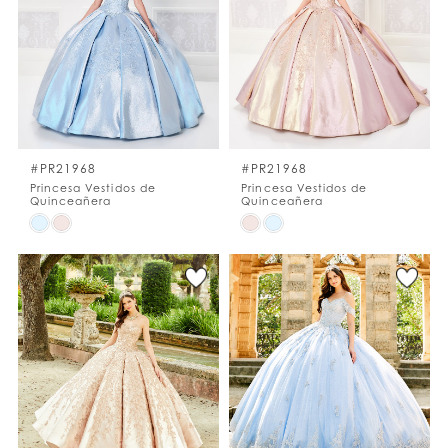
to
to
end
end
#PR21968
#PR21968
Princesa Vestidos de
Princesa Vestidos de
Quinceañera
Quinceañera
Skip
Skip
Color
Color
List
List
#35538f8006
#1cec460701
to
to
end
end