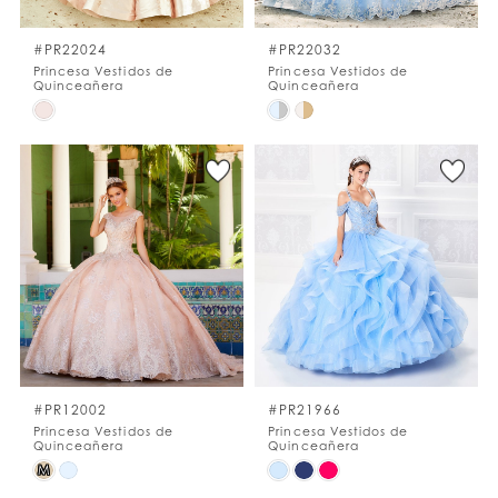
#PR22024
#PR22032
Princesa Vestidos de
Princesa Vestidos de
Quinceañera
Quinceañera
Skip
Skip
Color
Color
List
List
#1a701fecf1
#1092f13ea2
to
to
end
end
#PR12002
#PR21966
Princesa Vestidos de
Princesa Vestidos de
Quinceañera
Quinceañera
Skip
Skip
M