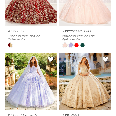
#PR22034
#PR22036CLOAK
Princesa Vestidos de
Princesa Vestidos de
Quinceañera
Quinceañera
Skip
Skip
Color
Color
List
List
#0bfbf4001f
#6dbe811ad0
to
to
end
end
#PR22036CLOAK
#PR12004