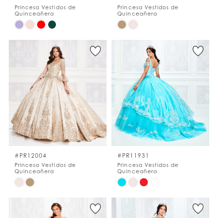
Princesa Vestidos de
Princesa Vestidos de
Quinceañera
Quinceañera
Skip
Skip
Color
Color
List
List
#6bea259659
#214e60bf55
to
to
end
end
#PR12004
#PR11931
Princesa Vestidos de
Princesa Vestidos de
Quinceañera
Quinceañera
Skip
Skip
Color
Color
List
List