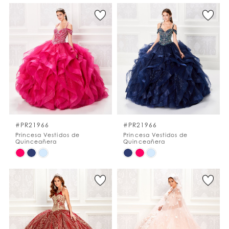
Color
Color
List
List
#dfccb7db29
#9c3a85cf6a
to
to
end
end
#PR21966
#PR21966
Princesa Vestidos de
Princesa Vestidos de
Quinceañera
Quinceañera
Skip
Skip
Color
Color
List
List
#4af16b2d3b
#208f0ca7d3
to
to
end
end