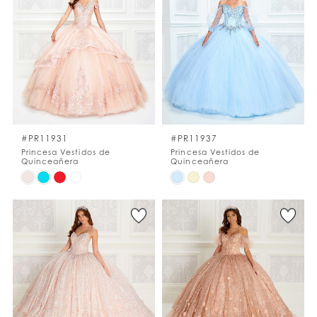
#e97fc337b1
#435f25f2c1
to
to
end
end
#PR11931
#PR11937
Princesa Vestidos de
Princesa Vestidos de
Quinceañera
Quinceañera
Skip
Skip
Color
Color
List
List
#c0d696bae2
#420dc77d5d
to
to
end
end