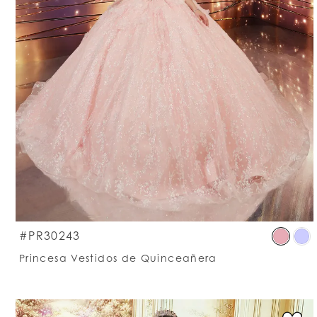
S
#PR30243
C
Princesa Vestidos de Quinceañera
Li
#
t
e