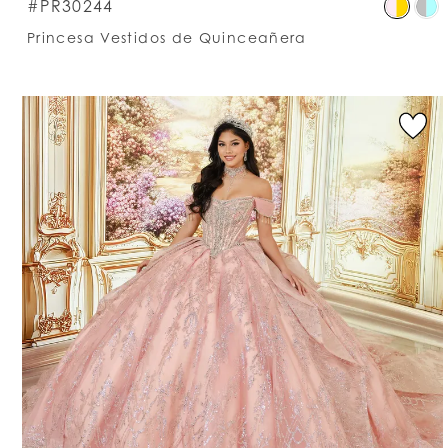
S
#PR30244
C
Princesa Vestidos de Quinceañera
Li
#
t
e