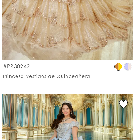
p
Skip
#PR30242
lor
Colo
Princesa Vestidos de Quinceañera
List
86123e47b
#48
to
d
end