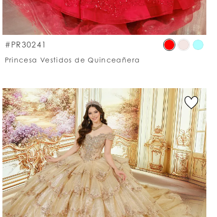
p
Skip
#PR30241
lor
Colo
Princesa Vestidos de Quinceañera
List
7e2cbed44
#ba
to
d
end