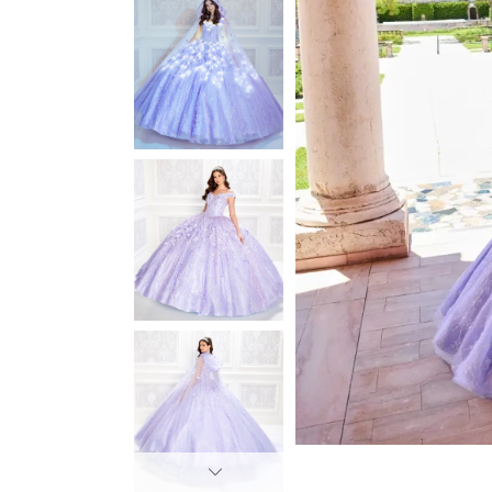
3
3
4
4
5
5
6
6
7
7
8
8
9
9
10
10
11
11