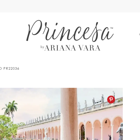
A
LO PR22036