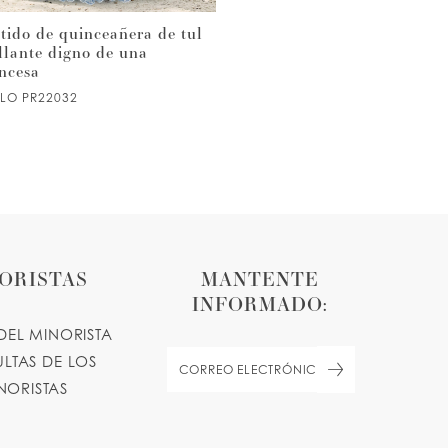
tido de quinceañera de tul
Hermoso vestido de
llante digno de una
quinceañera sin tirantes con
incesa
detalles de lentejuelas
ILO PR22032
ESTILO PR22030
ORISTAS
MANTENTE
INFORMADO:
DEL MINORISTA
LTAS DE LOS
NORISTAS