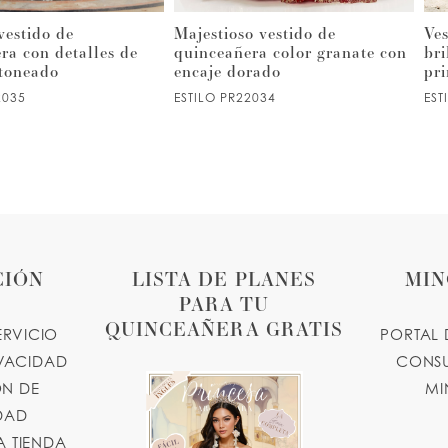
vestido de
Majestioso vestido de
Ves
ra con detalles de
quinceañera color granate con
bri
stoneado
encaje dorado
pr
2035
ESTILO PR22034
EST
CIÓN
LISTA DE PLANES
MIN
PARA TU
QUINCEAÑERA GRATIS
ERVICIO
PORTAL 
IVACIDAD
CONSU
N DE
MI
IDAD
 TIENDA