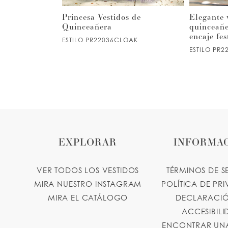
5
ceañera
Princesa Vestidos de
Elegante 
antes con
Quinceañera
quinceañe
encaje fe
ESTILO PR22036CLOAK
6
ESTILO PR2
7
8
9
EXPLORAR
INFORMA
10
VER TODOS LOS VESTIDOS
TÉRMINOS DE S
11
MIRA NUESTRO INSTAGRAM
POLÍTICA DE PR
MIRA EL CATÁLOGO
DECLARACIÓ
ACCESIBIL
ENCONTRAR UNA