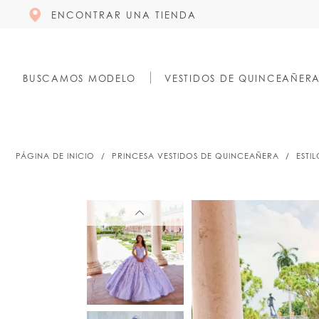
ENCONTRAR UNA TIENDA
BUSCAMOS MODELO
VESTIDOS DE QUINCEAÑER
PÁGINA DE INICIO
PRINCESA VESTIDOS DE QUINCEAÑERA
ESTI
PAUSE AUTOPLAY
PREVIOUS SLIDE
NEXT SLIDE
PAUSE AUTOPLAY
PREVIOUS SLIDE
NEXT SLIDE
0
0
1
1
2
2