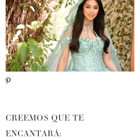
PAUSE AUTOPLAY
PREVIOUS SLIDE
NEXT SLIDE
0
CREEMOS QUE TE
ENCANTARÁ: