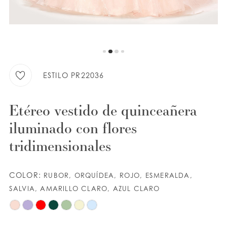
9
LISTA DE DESEOS
10
11
ESPAÑOL
INGLES
12
ESTILO PR22036
13
Etéreo vestido de quinceañera
iluminado con flores
tridimensionales
COLOR:
RUBOR, ORQUÍDEA, ROJO, ESMERALDA,
SALVIA, AMARILLO CLARO, AZUL CLARO