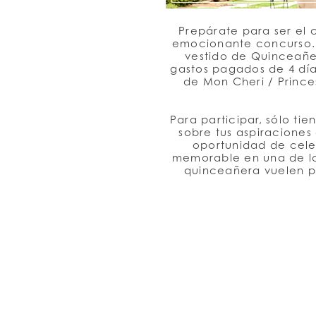
Princesa
Prepárate para ser el 
emocionante concurso. 
vestido de Quinceañer
gastos pagados de 4 día
by
de Mon Cheri / Prince
Para participar, sólo ti
Ariana
sobre tus aspiraciones
oportunidad de celeb
memorable en una de las
quinceañera vuelen por
Vara