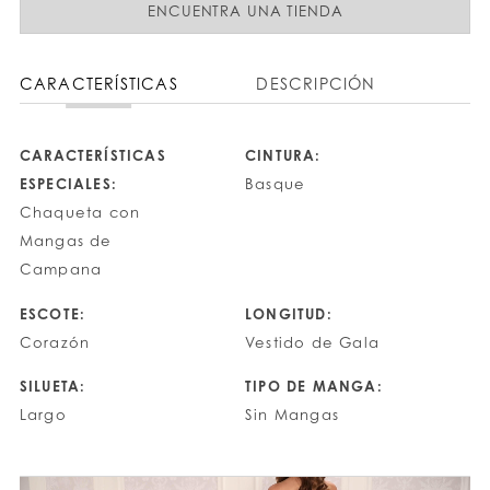
ENCUENTRA UNA TIENDA
CARACTERÍSTICAS
DESCRIPCIÓN
CARACTERÍSTICAS
CINTURA:
ESPECIALES:
Basque
Chaqueta con
Mangas de
Campana
ESCOTE:
LONGITUD:
Corazón
Vestido de Gala
SILUETA:
TIPO DE MANGA:
Largo
Sin Mangas
PAUSE AUTOPLAY
PREVIOUS SLIDE
NEXT SLIDE