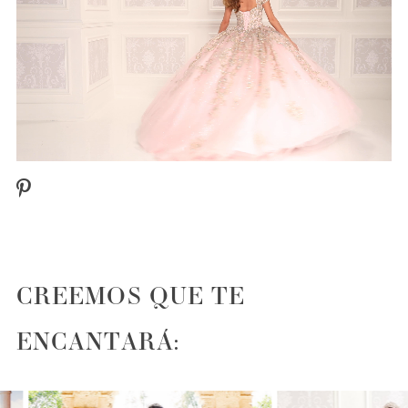
CREEMOS QUE TE
ENCANTARÁ:
PAUSE AUTOPLAY
PREVIOUS SLIDE
NEXT SLIDE
0