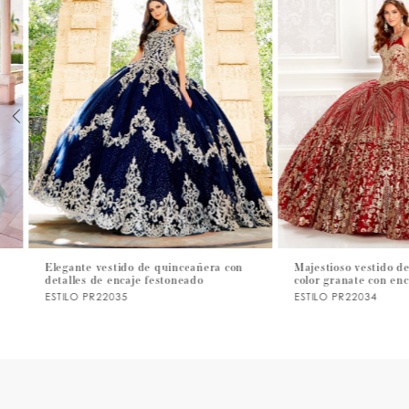
1
2
3
4
5
6
7
Elegante vestido de quinceañera con
Majestioso vestido de qui
detalles de encaje festoneado
color granate con encaje 
8
ESTILO PR22035
ESTILO PR22034
9
10
11