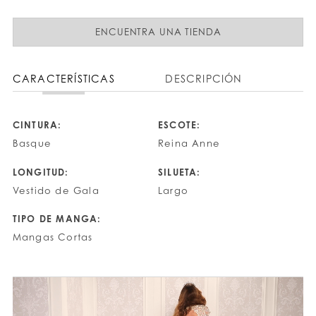
ENCUENTRA UNA TIENDA
CARACTERÍSTICAS
DESCRIPCIÓN
CINTURA:
ESCOTE:
Basque
Reina Anne
LONGITUD:
SILUETA:
Vestido de Gala
Largo
TIPO DE MANGA:
Mangas Cortas
PAUSE AUTOPLAY
PREVIOUS SLIDE
NEXT SLIDE
0