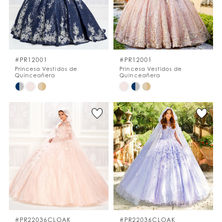
#PR12001
#PR12001
Princesa Vestidos de
Princesa Vestidos de
Quinceañera
Quinceañera
Skip
Skip
Color
Color
List
List
#1ee627332c
#7735cf38b8
to
to
end
end
#PR22036CLOAK
#PR22036CLOAK