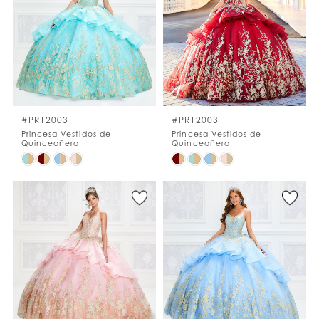
to
to
end
end
#PR12003
#PR12003
Princesa Vestidos de
Princesa Vestidos de
Quinceañera
Quinceañera
Skip
Skip
Color
Color
List
List
#3dbfb4aed1
#5315fdb477
to
to
end
end