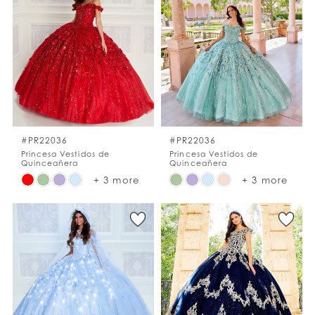
#6ef4f20b78
#79580faf6b
to
to
end
end
#PR22036
#PR22036
Princesa Vestidos de
Princesa Vestidos de
Quinceañera
Quinceañera
Skip
Skip
+ 3 more
+ 3 more
Color
Color
List
List
#5c89eb89ad
#9efc264035
to
to
end
end