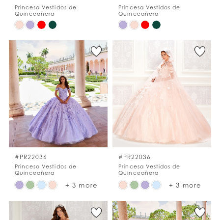
Princesa Vestidos de
Princesa Vestidos de
Quinceañera
Quinceañera
Skip
Skip
Color
Color
List
List
#efc0dd0416
#528343ce93
to
to
end
end
#PR22036
#PR22036
Princesa Vestidos de
Princesa Vestidos de
Quinceañera
Quinceañera
Skip
Skip
+ 3 more
+ 3 more
Color
Color
List
List