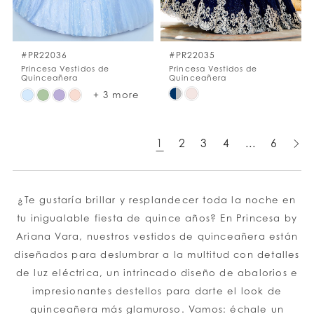
#PR22036
#PR22035
Princesa Vestidos de
Princesa Vestidos de
Quinceañera
Quinceañera
Skip
Skip
+ 3 more
Color
Color
List
List
1
2
3
4
...
6
#44a1f596f7
#82872da944
to
to
end
end
¿Te gustaría brillar y resplandecer toda la noche en
tu inigualable fiesta de quince años? En Princesa by
Ariana Vara, nuestros vestidos de quinceañera están
diseñados para deslumbrar a la multitud con detalles
de luz eléctrica, un intrincado diseño de abalorios e
impresionantes destellos para darte el look de
quinceañera más glamuroso. Vamos: échale un