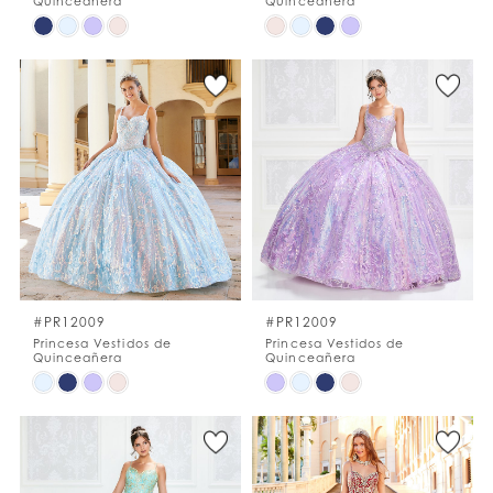
Quinceañera
Quinceañera
Skip
Skip
Color
Color
List
List
#ea43c13c19
#1898dbe296
to
to
end
end
#PR12009
#PR12009
Princesa Vestidos de
Princesa Vestidos de
Quinceañera
Quinceañera
Skip
Skip
Color
Color
List
List
#4985ef9f86
#9075795924