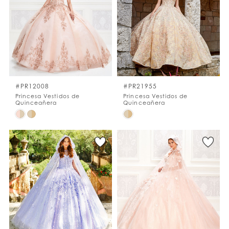
to
to
end
end
#PR12008
#PR21955
Princesa Vestidos de
Princesa Vestidos de
Quinceañera
Quinceañera
Skip
Skip
Color
Color
List
List
#c9cd78221c
#46e794f787
to
to
end
end