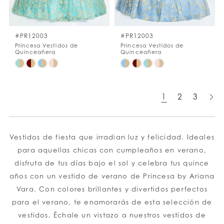
#PR12003
#PR12003
Princesa Vestidos de
Princesa Vestidos de
Quinceañera
Quinceañera
Skip
Skip
Color
Color
List
List
1
2
3
#6f7638a700
#31423a57f8
to
to
end
end
Vestidos de fiesta que irradian luz y felicidad. Ideales
para aquellas chicas con cumpleaños en verano,
disfruta de tus días bajo el sol y celebra tus quince
años con un vestido de verano de Princesa by Ariana
Vara. Con colores brillantes y divertidos perfectos
para el verano, te enamorarás de esta selección de
vestidos. Échale un vistazo a nuestros vestidos de