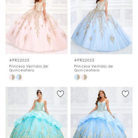
#22ee3c49b2
#d0ffacc8c8
to
to
end
end
#PR22025
#PR22025
Princesa Vestidos de
Princesa Vestidos de
Quinceañera
Quinceañera
Skip
Skip
Color
Color
List
List
#8ef9dd5599
#64335687e8
to
to
end
end