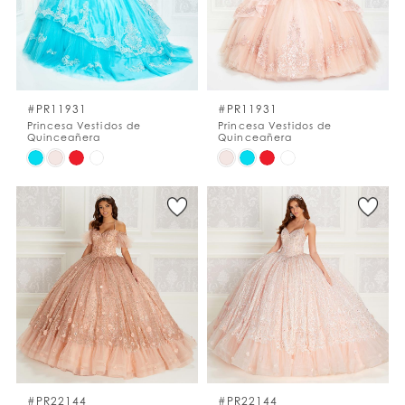
#PR11931
#PR11931
Princesa Vestidos de
Princesa Vestidos de
Quinceañera
Quinceañera
Skip
Skip
Color
Color
List
List
#44e33e24a8
#ed419cb239
to
to
end
end
#PR22144
#PR22144