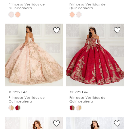
Princesa Vestidos de
Princesa Vestidos de
Quinceañera
Quinceañera
Skip
Skip
Color
Color
List
List
#8fd1cd11db
#a8430973a6
to
to
end
end
#PR22146
#PR22146
Princesa Vestidos de
Princesa Vestidos de
Quinceañera
Quinceañera
Skip
Skip
Color
Color
List
List