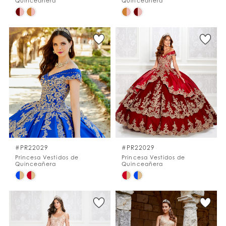
Quinceañera
Quinceañera
Skip
Skip
Color
Color
List
List
#7ee2cd2486
#01226ef25b
to
to
end
end
#PR22029
#PR22029
Princesa Vestidos de
Princesa Vestidos de
Quinceañera
Quinceañera
Skip
Skip
Color
Color
List
List
#8c17099ff9
#4d32d38987