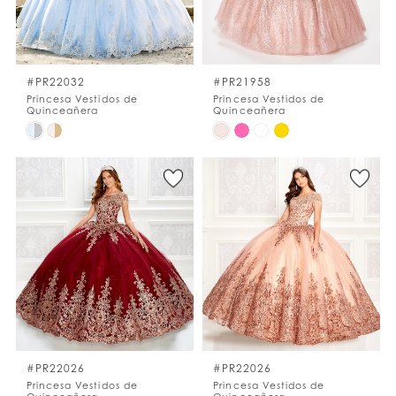
LISTA DE DESEOS
#PR22032
#PR21958
ESPAÑOL
INGLES
Princesa Vestidos de
Princesa Vestidos de
Quinceañera
Quinceañera
Skip
Skip
Color
Color
List
List
#4808260be7
#ee7ceed5e0
to
to
end
end
#PR22026
#PR22026
Princesa Vestidos de
Princesa Vestidos de