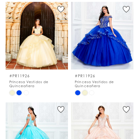
Color
Color
List
List
#ee89dc7624
#da58ede69e
to
to
end
end
#PR11926
#PR11926
Princesa Vestidos de
Princesa Vestidos de
Quinceañera
Quinceañera
Skip
Skip
Color
Color
List
List
#9e74b73b78
#050e1d4578
to
to
end
end